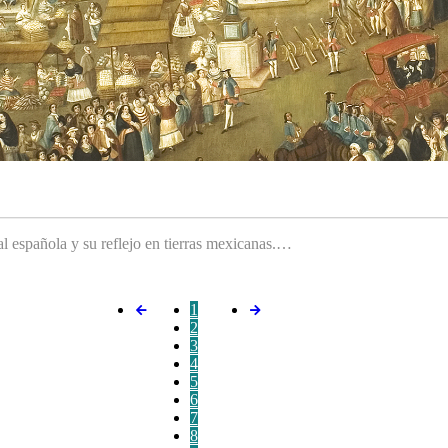
ral española y su reflejo en tierras mexicanas.…
1
2
3
4
5
6
7
8