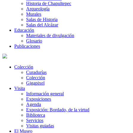
Historia de Chapultepec
Arqueología
Murales
Salas de Historia
Salas del Alcázar
Educación
Materiales de divulgación
Glosario
Publicaciones
Colección
Curadurías
Colección
Gigapixel
Visita
Información general
Exposiciones
Agenda
Exposición: Bordado, de la virtud
Biblioteca
Servicios
Visitas guiadas
El Museo