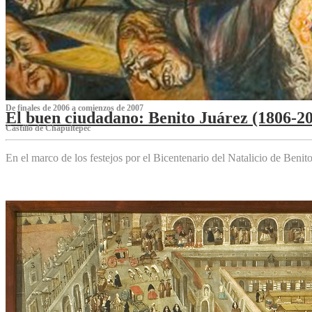
De finales de 2006 a comienzos de 2007
El buen ciudadano: Benito Juárez (1806-2
Castillo de Chapultepec
En el marco de los festejos por el Bicentenario del Natalicio de Beni