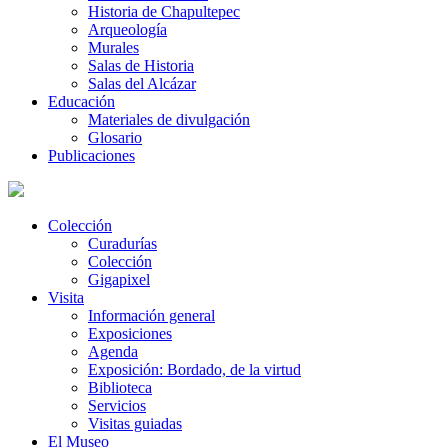
Historia de Chapultepec
Arqueología
Murales
Salas de Historia
Salas del Alcázar
Educación
Materiales de divulgación
Glosario
Publicaciones
Colección
Curadurías
Colección
Gigapixel
Visita
Información general
Exposiciones
Agenda
Exposición: Bordado, de la virtud
Biblioteca
Servicios
Visitas guiadas
El Museo