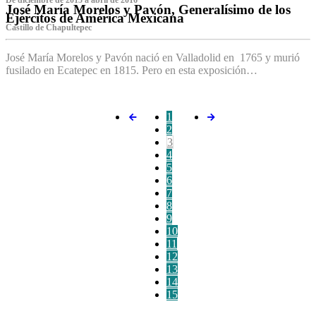
De diciembre de 2015 a abril de 2016
José María Morelos y Pavón, Generalísimo de los
Ejércitos de América Mexicana
C‌astillo de Chapultepec
José María Morelos y Pavón nació en Valladolid en 1765 y murió
fusilado en Ecatepec en 1815. Pero en esta exposición…
1
2
3
4
5
6
7
8
9
10
11
12
13
14
15