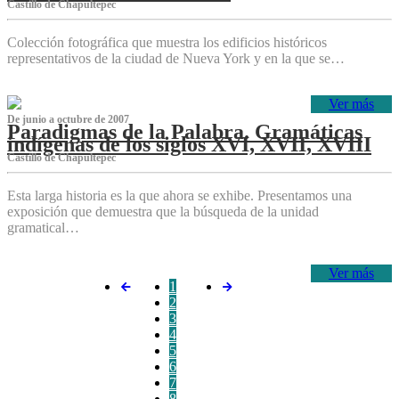
Castillo de Chapultepec
Colección fotográfica que muestra los edificios históricos
representativos de la ciudad de Nueva York y en la que se…
Ver más
De junio a octubre de 2007
Paradigmas de la Palabra. Gramáticas
indígenas de los siglos XVI, XVII, XVIII
Castillo de Chapultepec
Esta larga historia es la que ahora se exhibe. Presentamos una
exposición que demuestra que la búsqueda de la unidad
gramatical…
Ver más
1
2
3
4
5
6
7
8