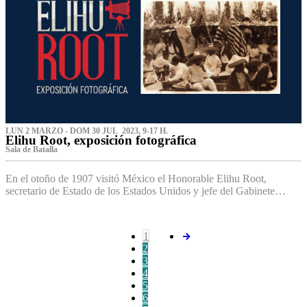
LUN 2 MARZO - DOM 30 JUL 2023, 9-17 H.
Elihu Root, exposición fotográfica
Sala de Batalla
En el otoño de 1907 visitó México el Honorable Elihu Root,
secretario de Estado de los Estados Unidos y jefe del Gabinete…
1
2
3
4
5
6