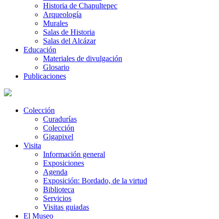
Historia de Chapultepec
Arqueología
Murales
Salas de Historia
Salas del Alcázar
Educación
Materiales de divulgación
Glosario
Publicaciones
Colección
Curadurías
Colección
Gigapixel
Visita
Información general
Exposiciones
Agenda
Exposición: Bordado, de la virtud
Biblioteca
Servicios
Visitas guiadas
El Museo