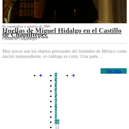
De septiembre a octubre de 2009
Huellas de Miguel Hidalgo en el Castillo
de Chapultepec
Castillo de Chapultepec
Muy pocos son los objetos personales del fundador de México como
nación independiente, el catálogo es corto. Una parte…
Ver más
1
2
3
4
5
6
7
8
9
10
11