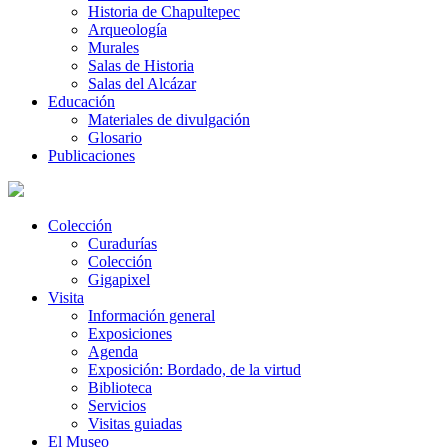
Historia de Chapultepec
Arqueología
Murales
Salas de Historia
Salas del Alcázar
Educación
Materiales de divulgación
Glosario
Publicaciones
Colección
Curadurías
Colección
Gigapixel
Visita
Información general
Exposiciones
Agenda
Exposición: Bordado, de la virtud
Biblioteca
Servicios
Visitas guiadas
El Museo