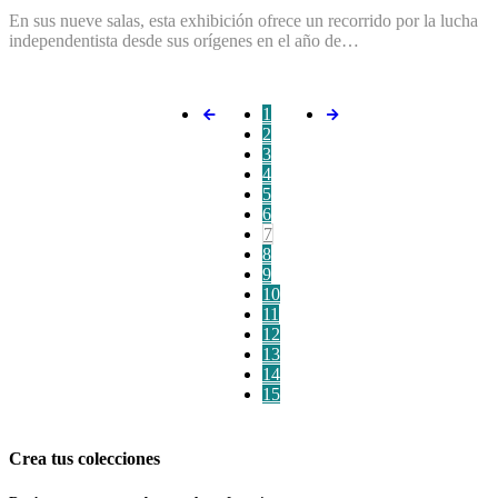
En sus nueve salas, esta exhibición ofrece un recorrido por la lucha
independentista desde sus orígenes en el año de…
1
2
3
4
5
6
7
8
9
10
11
12
13
14
15
Crea tus colecciones