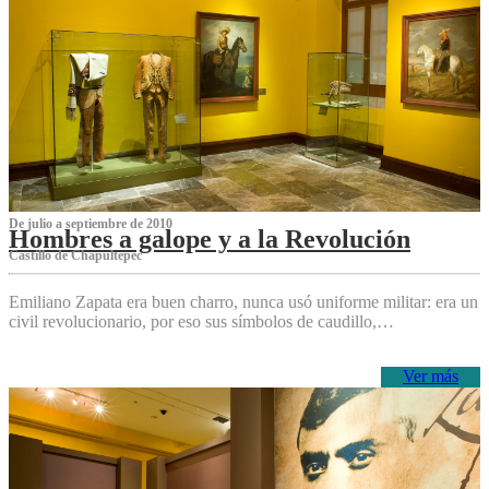
De julio a septiembre de 2010
Hombres a galope y a la Revolución
Castillo de Chapultepec
Emiliano Zapata era buen charro, nunca usó uniforme militar: era un
civil revolucionario, por eso sus símbolos de caudillo,…
Ver más