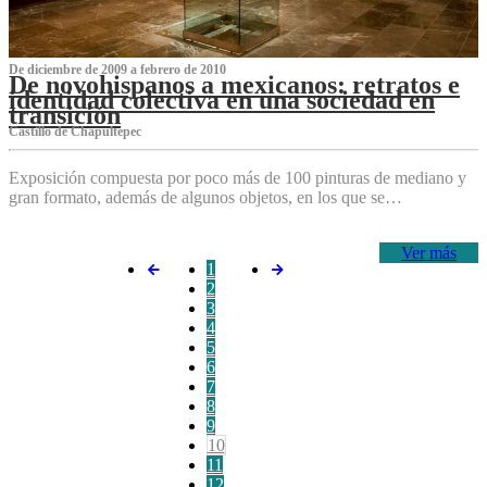
De diciembre de 2009 a febrero de 2010
De novohispanos a mexicanos: retratos e
identidad colectiva en una sociedad en
transición
Castillo de Chapultepec
Exposición compuesta por poco más de 100 pinturas de mediano y
gran formato, además de algunos objetos, en los que se…
Ver más
1
2
3
4
5
6
7
8
9
10
11
12