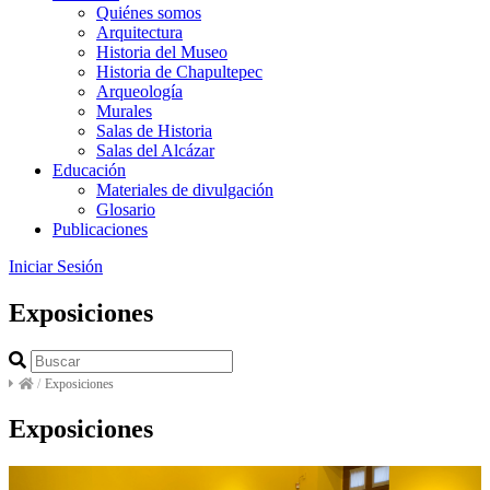
Quiénes somos
Arquitectura
Historia del Museo
Historia de Chapultepec
Arqueología
Murales
Salas de Historia
Salas del Alcázar
Educación
Materiales de divulgación
Glosario
Publicaciones
Iniciar Sesión
Exposiciones
/
Exposiciones
Exposiciones