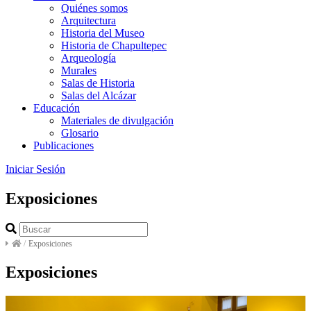
Quiénes somos
Arquitectura
Historia del Museo
Historia de Chapultepec
Arqueología
Murales
Salas de Historia
Salas del Alcázar
Educación
Materiales de divulgación
Glosario
Publicaciones
Iniciar Sesión
Exposiciones
/
Exposiciones
Exposiciones