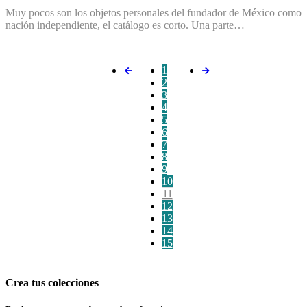
Muy pocos son los objetos personales del fundador de México como
nación independiente, el catálogo es corto. Una parte…
1
2
3
4
5
6
7
8
9
10
11
12
13
14
15
Crea tus colecciones