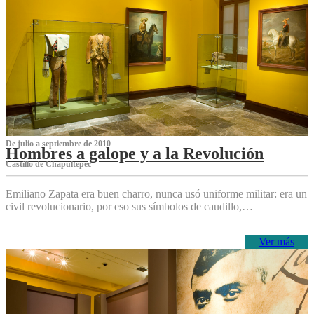
De julio a septiembre de 2010
Hombres a galope y a la Revolución
Castillo de Chapultepec
Emiliano Zapata era buen charro, nunca usó uniforme militar: era un
civil revolucionario, por eso sus símbolos de caudillo,…
Ver más