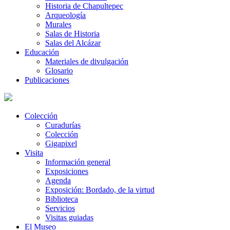
Historia de Chapultepec
Arqueología
Murales
Salas de Historia
Salas del Alcázar
Educación
Materiales de divulgación
Glosario
Publicaciones
Colección
Curadurías
Colección
Gigapixel
Visita
Información general
Exposiciones
Agenda
Exposición: Bordado, de la virtud
Biblioteca
Servicios
Visitas guiadas
El Museo