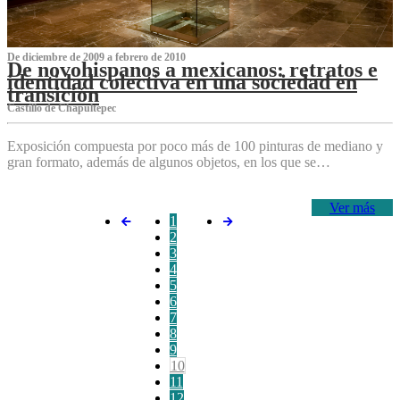
De diciembre de 2009 a febrero de 2010
De novohispanos a mexicanos: retratos e
identidad colectiva en una sociedad en
transición
Castillo de Chapultepec
Exposición compuesta por poco más de 100 pinturas de mediano y
gran formato, además de algunos objetos, en los que se…
Ver más
1
2
3
4
5
6
7
8
9
10
11
12