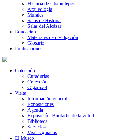
Historia de Chapultepec
Arqueología
Murales
Salas de Historia
Salas del Alcázar
Educación
Materiales de divulgación
Glosario
Publicaciones
Colección
Curadurías
Colección
Gigapixel
Visita
Información general
Exposiciones
Agenda
Exposición: Bordado, de la virtud
Biblioteca
Servicios
Visitas guiadas
El Museo