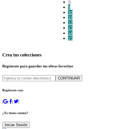
8
9
10
11
12
13
14
15
Crea tus colecciones
Regístrate para guardar tus obras favoritas
CONTINUAR
Regístrate con:
|
|
|
|
¿Ya tienes cuenta?
Iniciar Sesión