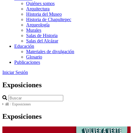
Quiénes somos
Arquitectura
Historia del Museo
Historia de Chapultepec
Arqueología
Murales
Salas de Historia
Salas del Alcázar
Educación
Materiales de divulgación
Glosario
Publicaciones
Iniciar Sesión
Exposiciones
/
Exposiciones
Exposiciones