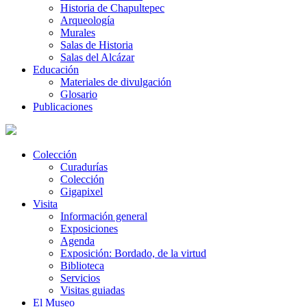
Historia de Chapultepec
Arqueología
Murales
Salas de Historia
Salas del Alcázar
Educación
Materiales de divulgación
Glosario
Publicaciones
Colección
Curadurías
Colección
Gigapixel
Visita
Información general
Exposiciones
Agenda
Exposición: Bordado, de la virtud
Biblioteca
Servicios
Visitas guiadas
El Museo