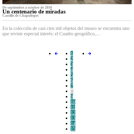
De septiembre a octubre de 2016
Un centenario de miradas
Castillo de Chapultepec
En la colección de casi cien mil objetos del museo se encuentra uno
que reviste especial interés: el Cuadro geográfico,…
1
2
3
4
5
6
7
8
9
10
11
12
13
14
15