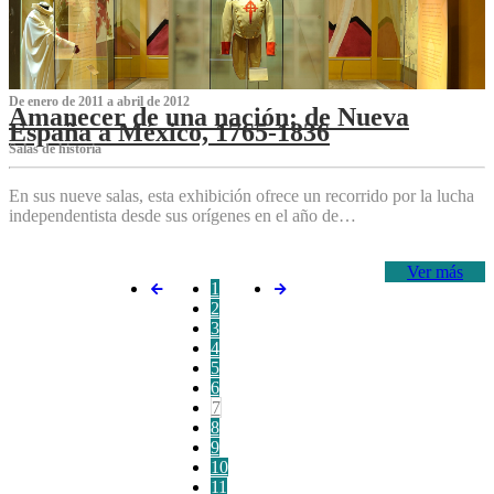
De enero de 2011 a abril de 2012
Amanecer de una nación: de Nueva
España a México, 1765-1836
Salas de historia
En sus nueve salas, esta exhibición ofrece un recorrido por la lucha
independentista desde sus orígenes en el año de…
Ver más
1
2
3
4
5
6
7
8
9
10
11