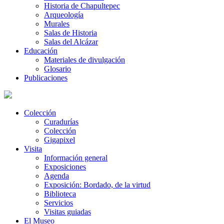
Historia de Chapultepec
Arqueología
Murales
Salas de Historia
Salas del Alcázar
Educación
Materiales de divulgación
Glosario
Publicaciones
Colección
Curadurías
Colección
Gigapixel
Visita
Información general
Exposiciones
Agenda
Exposición: Bordado, de la virtud
Biblioteca
Servicios
Visitas guiadas
El Museo