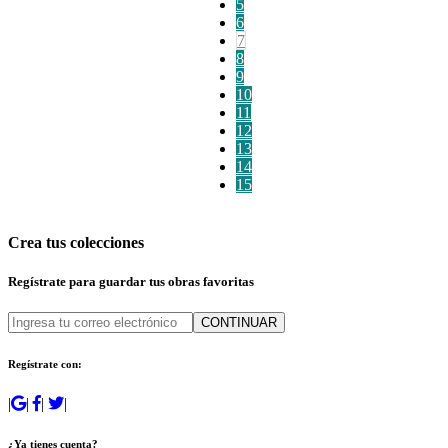
5
6
7
8
9
10
11
12
13
14
15
Crea tus colecciones
Regístrate para guardar tus obras favoritas
CONTINUAR
Regístrate con:
|
|
|
|
¿Ya tienes cuenta?