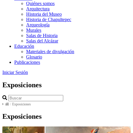
Quiénes somos
Arquitectura
Historia del Museo
Historia de Chapultepec
Arqueología
Murales
Salas de Historia
Salas del Alcázar
Educación
Materiales de divulgación
Glosario
Publicaciones
Iniciar Sesión
Exposiciones
/
Exposiciones
Exposiciones