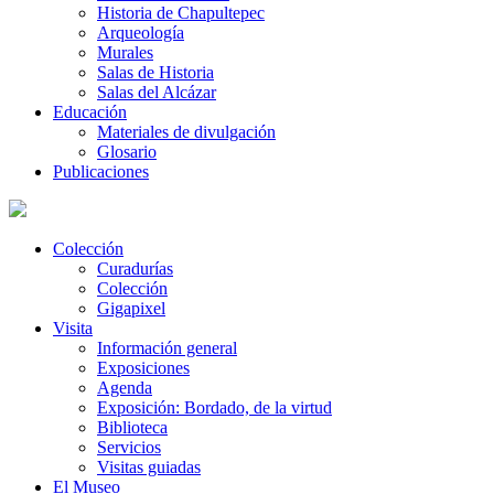
Historia de Chapultepec
Arqueología
Murales
Salas de Historia
Salas del Alcázar
Educación
Materiales de divulgación
Glosario
Publicaciones
Colección
Curadurías
Colección
Gigapixel
Visita
Información general
Exposiciones
Agenda
Exposición: Bordado, de la virtud
Biblioteca
Servicios
Visitas guiadas
El Museo