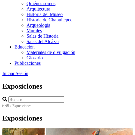
Quiénes somos
Arquitectura
Historia del Museo
Historia de Chapultepec
Arqueología
Murales
Salas de Historia
Salas del Alcázar
Educación
Materiales de divulgación
Glosario
Publicaciones
Iniciar Sesión
Exposiciones
/
Exposiciones
Exposiciones