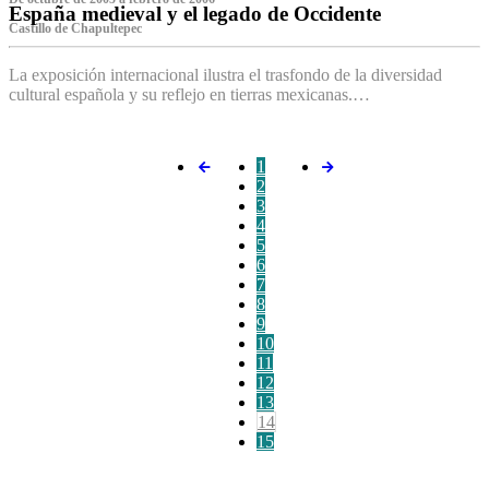
España medieval y el legado de Occidente
Castillo de Chapultepec
La exposición internacional ilustra el trasfondo de la diversidad
cultural española y su reflejo en tierras mexicanas.…
1
2
3
4
5
6
7
8
9
10
11
12
13
14
15