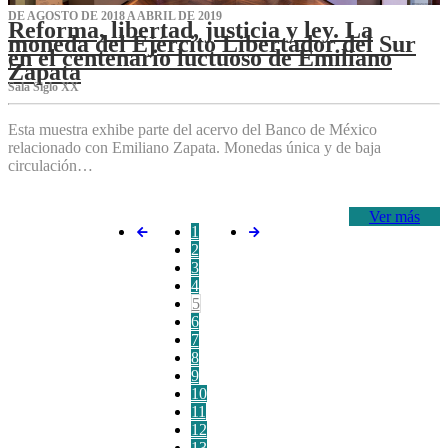
DE AGOSTO DE 2018 A ABRIL DE 2019
Reforma, libertad, justicia y ley. La
moneda del Ejército Libertador del Sur
en el centenario luctuoso de Emiliano
Zapata
Sala Siglo XX
Esta muestra exhibe parte del acervo del Banco de México
relacionado con Emiliano Zapata. Monedas única y de baja
circulación…
Ver más
1
2
3
4
5
6
7
8
9
10
11
12
13