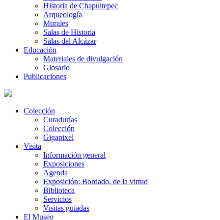
Historia de Chapultepec
Arqueología
Murales
Salas de Historia
Salas del Alcázar
Educación
Materiales de divulgación
Glosario
Publicaciones
Colección
Curadurías
Colección
Gigapixel
Visita
Información general
Exposiciones
Agenda
Exposición: Bordado, de la virtud
Biblioteca
Servicios
Visitas guiadas
El Museo