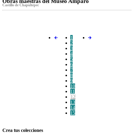
Obras maestras del Museo Amparo
Castillo de Chapultepec
‌
1
2
3
4
5
6
7
8
9
10
11
12
13
14
15
Crea tus colecciones