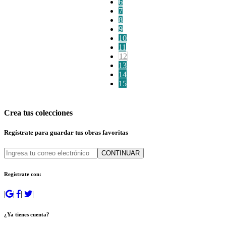
6
7
8
9
10
11
12
13
14
15
Crea tus colecciones
Regístrate para guardar tus obras favoritas
CONTINUAR
Regístrate con:
|
|
|
|
¿Ya tienes cuenta?