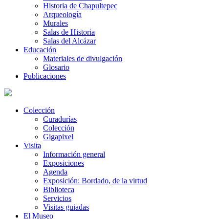
Historia de Chapultepec
Arqueología
Murales
Salas de Historia
Salas del Alcázar
Educación
Materiales de divulgación
Glosario
Publicaciones
Colección
Curadurías
Colección
Gigapixel
Visita
Información general
Exposiciones
Agenda
Exposición: Bordado, de la virtud
Biblioteca
Servicios
Visitas guiadas
El Museo