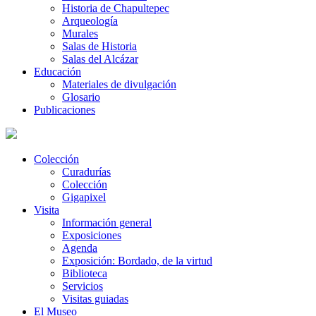
Historia de Chapultepec
Arqueología
Murales
Salas de Historia
Salas del Alcázar
Educación
Materiales de divulgación
Glosario
Publicaciones
Colección
Curadurías
Colección
Gigapixel
Visita
Información general
Exposiciones
Agenda
Exposición: Bordado, de la virtud
Biblioteca
Servicios
Visitas guiadas
El Museo