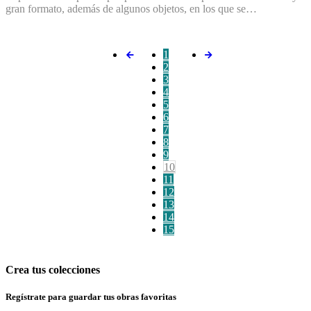
gran formato, además de algunos objetos, en los que se…
1
2
3
4
5
6
7
8
9
10
11
12
13
14
15
Crea tus colecciones
Regístrate para guardar tus obras favoritas