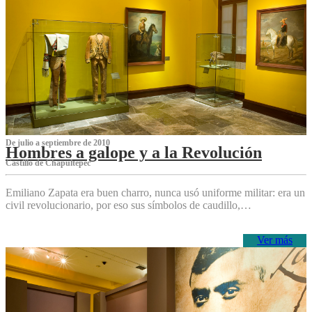
De julio a septiembre de 2010
Hombres a galope y a la Revolución
Castillo de Chapultepec
Emiliano Zapata era buen charro, nunca usó uniforme militar: era un
civil revolucionario, por eso sus símbolos de caudillo,…
Ver más