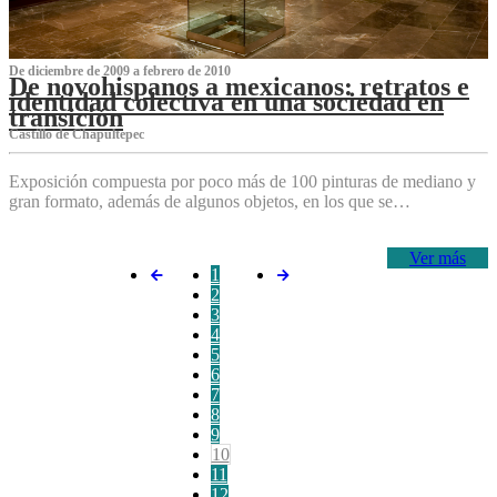
De diciembre de 2009 a febrero de 2010
De novohispanos a mexicanos: retratos e
identidad colectiva en una sociedad en
transición
Castillo de Chapultepec
Exposición compuesta por poco más de 100 pinturas de mediano y
gran formato, además de algunos objetos, en los que se…
Ver más
1
2
3
4
5
6
7
8
9
10
11
12