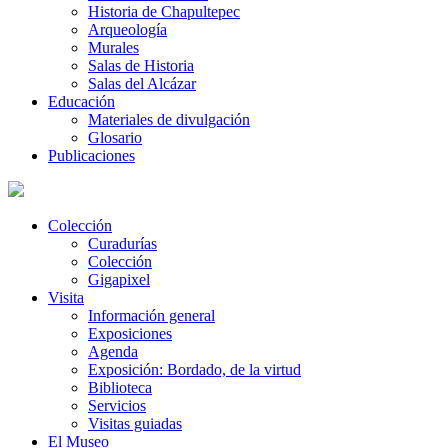
Historia de Chapultepec
Arqueología
Murales
Salas de Historia
Salas del Alcázar
Educación
Materiales de divulgación
Glosario
Publicaciones
Colección
Curadurías
Colección
Gigapixel
Visita
Información general
Exposiciones
Agenda
Exposición: Bordado, de la virtud
Biblioteca
Servicios
Visitas guiadas
El Museo