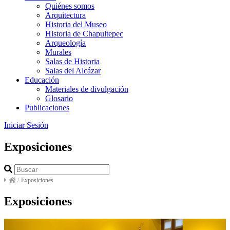
Quiénes somos
Arquitectura
Historia del Museo
Historia de Chapultepec
Arqueología
Murales
Salas de Historia
Salas del Alcázar
Educación
Materiales de divulgación
Glosario
Publicaciones
Iniciar Sesión
Exposiciones
/
Exposiciones
Exposiciones