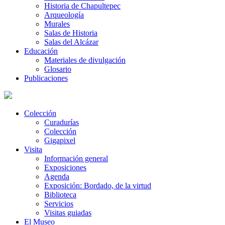
Historia de Chapultepec
Arqueología
Murales
Salas de Historia
Salas del Alcázar
Educación
Materiales de divulgación
Glosario
Publicaciones
Colección
Curadurías
Colección
Gigapixel
Visita
Información general
Exposiciones
Agenda
Exposición: Bordado, de la virtud
Biblioteca
Servicios
Visitas guiadas
El Museo