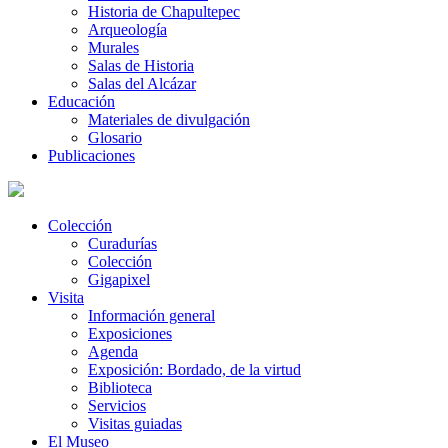
Historia de Chapultepec
Arqueología
Murales
Salas de Historia
Salas del Alcázar
Educación
Materiales de divulgación
Glosario
Publicaciones
Colección
Curadurías
Colección
Gigapixel
Visita
Información general
Exposiciones
Agenda
Exposición: Bordado, de la virtud
Biblioteca
Servicios
Visitas guiadas
El Museo