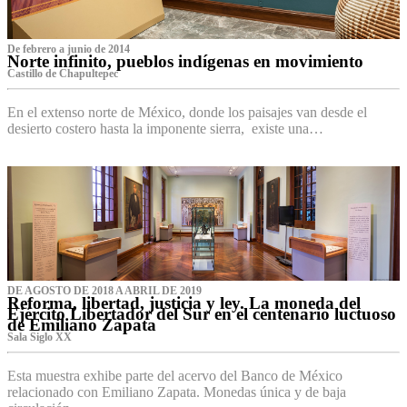
De febrero a junio de 2014
Norte infinito, pueblos indígenas en movimiento
Castillo de Chapultepec
En el extenso norte de México, donde los paisajes van desde el
desierto costero hasta la imponente sierra, existe una…
DE AGOSTO DE 2018 A ABRIL DE 2019
Reforma, libertad, justicia y ley. La moneda del
Ejército Libertador del Sur en el centenario luctuoso
de Emiliano Zapata
Sala Siglo XX
Esta muestra exhibe parte del acervo del Banco de México
relacionado con Emiliano Zapata. Monedas única y de baja