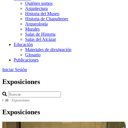
Quiénes somos
Arquitectura
Historia del Museo
Historia de Chapultepec
Arqueología
Murales
Salas de Historia
Salas del Alcázar
Educación
Materiales de divulgación
Glosario
Publicaciones
Iniciar Sesión
Exposiciones
/
Exposiciones
Exposiciones