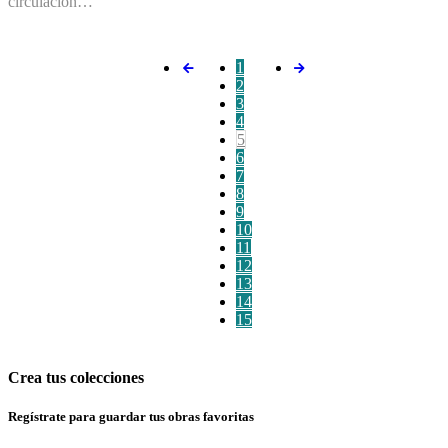
circulación…
1
2
3
4
5
6
7
8
9
10
11
12
13
14
15
Crea tus colecciones
Regístrate para guardar tus obras favoritas