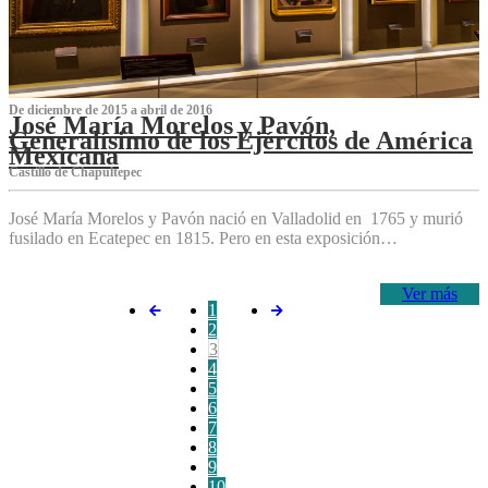
De diciembre de 2015 a abril de 2016
José María Morelos y Pavón,
Generalísimo de los Ejércitos de América
Mexicana
C‌astillo de Chapultepec
José María Morelos y Pavón nació en Valladolid en 1765 y murió
fusilado en Ecatepec en 1815. Pero en esta exposición…
Ver más
1
2
3
4
5
6
7
8
9
10