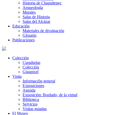
Historia de Chapultepec
Arqueología
Murales
Salas de Historia
Salas del Alcázar
Educación
Materiales de divulgación
Glosario
Publicaciones
Colección
Curadurías
Colección
Gigapixel
Visita
Información general
Exposiciones
Agenda
Exposición: Bordado, de la virtud
Biblioteca
Servicios
Visitas guiadas
El Museo