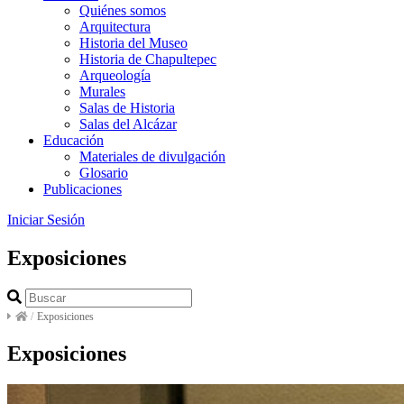
Quiénes somos
Arquitectura
Historia del Museo
Historia de Chapultepec
Arqueología
Murales
Salas de Historia
Salas del Alcázar
Educación
Materiales de divulgación
Glosario
Publicaciones
Iniciar Sesión
Exposiciones
/
Exposiciones
Exposiciones