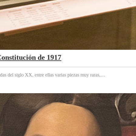
Constitución de 1917
das del siglo XX, entre ellas varias piezas muy raras,…