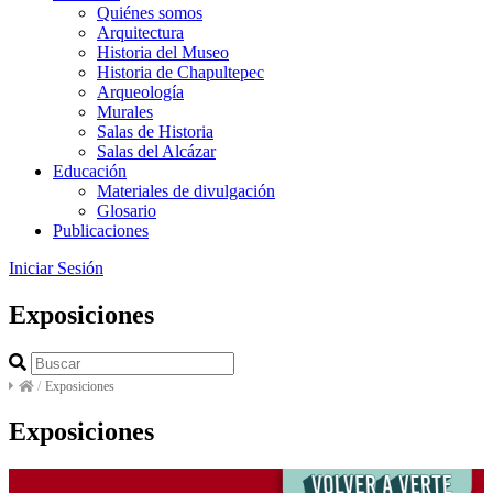
Quiénes somos
Arquitectura
Historia del Museo
Historia de Chapultepec
Arqueología
Murales
Salas de Historia
Salas del Alcázar
Educación
Materiales de divulgación
Glosario
Publicaciones
Iniciar Sesión
Exposiciones
/
Exposiciones
Exposiciones