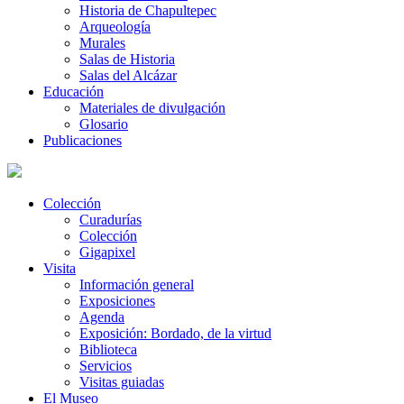
Historia de Chapultepec
Arqueología
Murales
Salas de Historia
Salas del Alcázar
Educación
Materiales de divulgación
Glosario
Publicaciones
Colección
Curadurías
Colección
Gigapixel
Visita
Información general
Exposiciones
Agenda
Exposición: Bordado, de la virtud
Biblioteca
Servicios
Visitas guiadas
El Museo