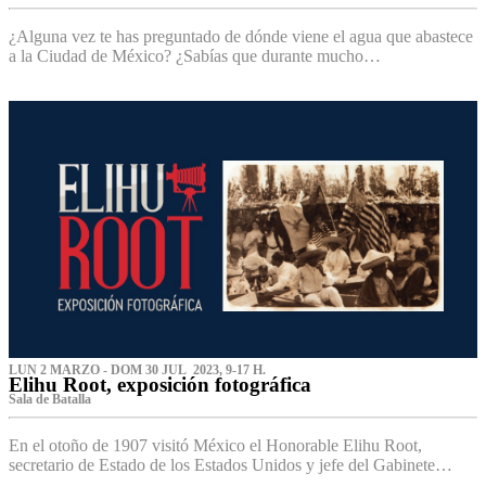
¿Alguna vez te has preguntado de dónde viene el agua que abastece
a la Ciudad de México? ¿Sabías que durante mucho…
LUN 2 MARZO - DOM 30 JUL 2023, 9-17 H.
Elihu Root, exposición fotográfica
Sala de Batalla
En el otoño de 1907 visitó México el Honorable Elihu Root,
secretario de Estado de los Estados Unidos y jefe del Gabinete…