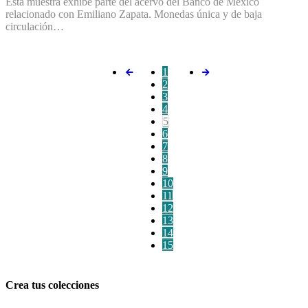
Esta muestra exhibe parte del acervo del Banco de México
relacionado con Emiliano Zapata. Monedas única y de baja
circulación…
1
2
3
4
5
6
7
8
9
10
11
12
13
14
15
Crea tus colecciones