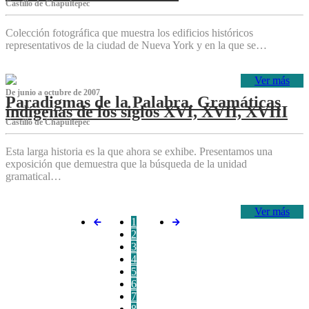
Castillo de Chapultepec
Colección fotográfica que muestra los edificios históricos
representativos de la ciudad de Nueva York y en la que se…
Ver más
De junio a octubre de 2007
Paradigmas de la Palabra. Gramáticas
indígenas de los siglos XVI, XVII, XVIII
Castillo de Chapultepec
Esta larga historia es la que ahora se exhibe. Presentamos una
exposición que demuestra que la búsqueda de la unidad
gramatical…
Ver más
1
2
3
4
5
6
7
8