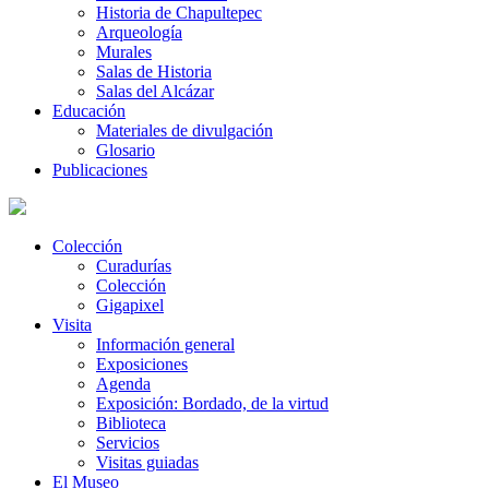
Historia de Chapultepec
Arqueología
Murales
Salas de Historia
Salas del Alcázar
Educación
Materiales de divulgación
Glosario
Publicaciones
Colección
Curadurías
Colección
Gigapixel
Visita
Información general
Exposiciones
Agenda
Exposición: Bordado, de la virtud
Biblioteca
Servicios
Visitas guiadas
El Museo