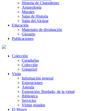
Historia de Chapultepec
Arqueología
Murales
Salas de Historia
Salas del Alcázar
Educación
Materiales de divulgación
Glosario
Publicaciones
Colección
Curadurías
Colección
Gigapixel
Visita
Información general
Exposiciones
Agenda
Exposición: Bordado, de la virtud
Biblioteca
Servicios
Visitas guiadas
El Museo