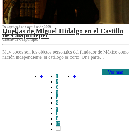
De septiembre a octubre de 2009
Huellas de Miguel Hidalgo en el Castillo
de Chapultepec
Castillo de Chapultepec
Muy pocos son los objetos personales del fundador de México como
nación independiente, el catálogo es corto. Una parte…
Ver más
1
2
3
4
5
6
7
8
9
10
11