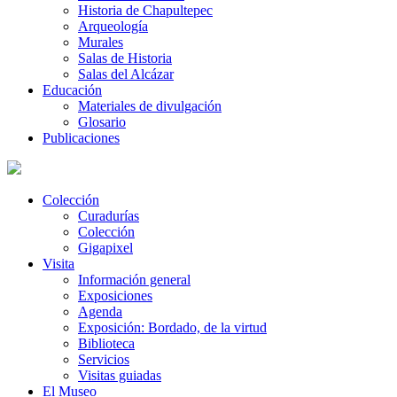
Historia de Chapultepec
Arqueología
Murales
Salas de Historia
Salas del Alcázar
Educación
Materiales de divulgación
Glosario
Publicaciones
Colección
Curadurías
Colección
Gigapixel
Visita
Información general
Exposiciones
Agenda
Exposición: Bordado, de la virtud
Biblioteca
Servicios
Visitas guiadas
El Museo