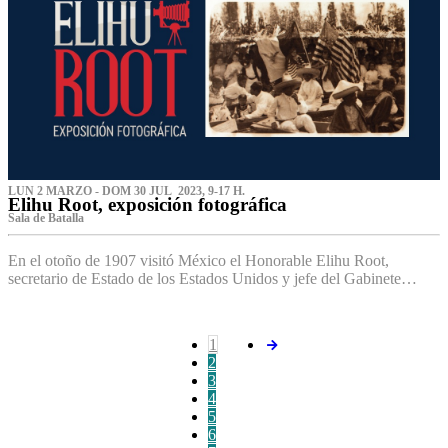
LUN 2 MARZO - DOM 30 JUL 2023, 9-17 H.
Elihu Root, exposición fotográfica
Sala de Batalla
En el otoño de 1907 visitó México el Honorable Elihu Root,
secretario de Estado de los Estados Unidos y jefe del Gabinete…
1
2
3
4
5
6