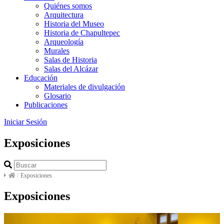
Quiénes somos
Arquitectura
Historia del Museo
Historia de Chapultepec
Arqueología
Murales
Salas de Historia
Salas del Alcázar
Educación
Materiales de divulgación
Glosario
Publicaciones
Iniciar Sesión
Exposiciones
/
Exposiciones
Exposiciones