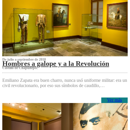
De julio a septiembre de 2010
Hombres a galope y a la Revolución
Castillo de Chapultepec
Emiliano Zapata era buen charro, nunca usó uniforme militar: era un
civil revolucionario, por eso sus símbolos de caudillo,…
Ver más