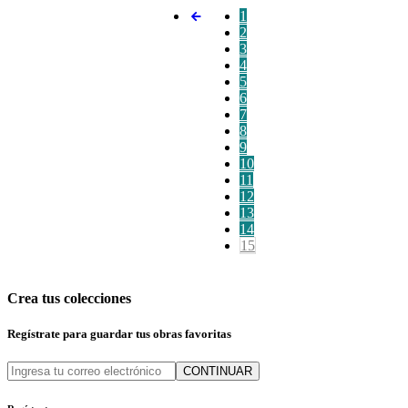
1
2
3
4
5
6
7
8
9
10
11
12
13
14
15
Crea tus colecciones
Regístrate para guardar tus obras favoritas
CONTINUAR