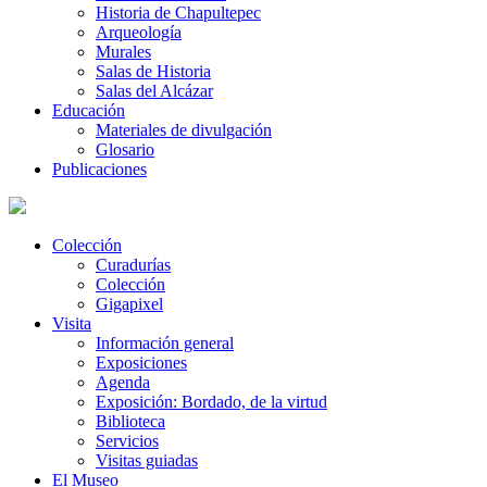
Historia de Chapultepec
Arqueología
Murales
Salas de Historia
Salas del Alcázar
Educación
Materiales de divulgación
Glosario
Publicaciones
Colección
Curadurías
Colección
Gigapixel
Visita
Información general
Exposiciones
Agenda
Exposición: Bordado, de la virtud
Biblioteca
Servicios
Visitas guiadas
El Museo