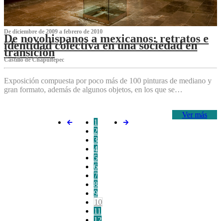
De diciembre de 2009 a febrero de 2010
De novohispanos a mexicanos: retratos e
identidad colectiva en una sociedad en
transición
Castillo de Chapultepec
Exposición compuesta por poco más de 100 pinturas de mediano y
gran formato, además de algunos objetos, en los que se…
Ver más
1
2
3
4
5
6
7
8
9
10
11
12