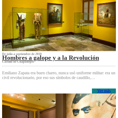
De julio a septiembre de 2010
Hombres a galope y a la Revolución
Castillo de Chapultepec
Emiliano Zapata era buen charro, nunca usó uniforme militar: era un
civil revolucionario, por eso sus símbolos de caudillo,…
Ver más