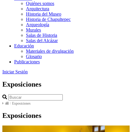
Quiénes somos
Arquitectura
Historia del Museo
Historia de Chapultepec
Arqueología
Murales
Salas de Historia
Salas del Alcázar
Educación
Materiales de divulgación
Glosario
Publicaciones
Iniciar Sesión
Exposiciones
/
Exposiciones
Exposiciones