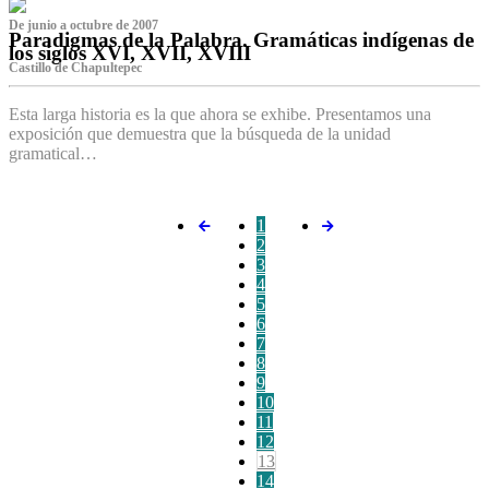
De junio a octubre de 2007
Paradigmas de la Palabra. Gramáticas indígenas de
los siglos XVI, XVII, XVIII
Castillo de Chapultepec
Esta larga historia es la que ahora se exhibe. Presentamos una
exposición que demuestra que la búsqueda de la unidad
gramatical…
1
2
3
4
5
6
7
8
9
10
11
12
13
14