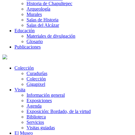
Historia de Chapultepec
Arqueología
Murales
Salas de Historia
Salas del Alcázar
Educación
Materiales de divulgación
Glosario
Publicaciones
Colección
Curadurías
Colección
Gigapixel
Visita
Información general
Exposiciones
Agenda
Exposición: Bordado, de la virtud
Biblioteca
Servicios
Visitas guiadas
El Museo