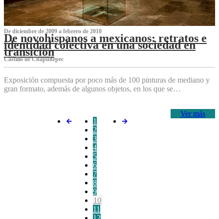
De diciembre de 2009 a febrero de 2010
De novohispanos a mexicanos: retratos e
identidad colectiva en una sociedad en
transición
Castillo de Chapultepec
Exposición compuesta por poco más de 100 pinturas de mediano y
gran formato, además de algunos objetos, en los que se…
Ver más
1
2
3
4
5
6
7
8
9
10
11
12