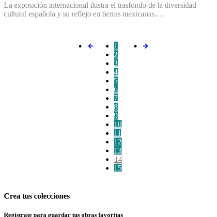
La exposición internacional ilustra el trasfondo de la diversidad
cultural española y su reflejo en tierras mexicanas.…
1
2
3
4
5
6
7
8
9
10
11
12
13
14
15
Crea tus colecciones
Regístrate para guardar tus obras favoritas