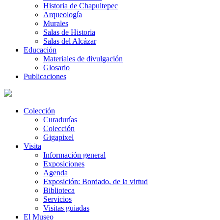
Historia de Chapultepec
Arqueología
Murales
Salas de Historia
Salas del Alcázar
Educación
Materiales de divulgación
Glosario
Publicaciones
Colección
Curadurías
Colección
Gigapixel
Visita
Información general
Exposiciones
Agenda
Exposición: Bordado, de la virtud
Biblioteca
Servicios
Visitas guiadas
El Museo