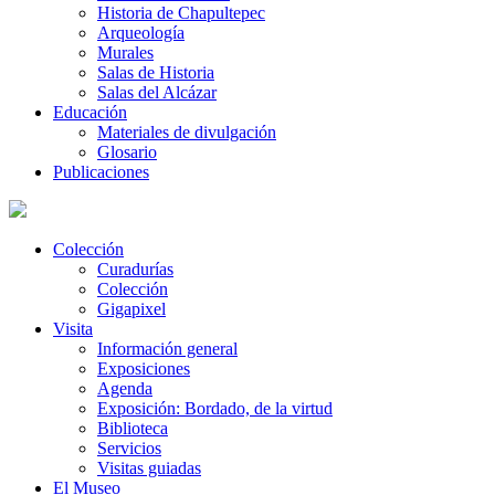
Historia de Chapultepec
Arqueología
Murales
Salas de Historia
Salas del Alcázar
Educación
Materiales de divulgación
Glosario
Publicaciones
Colección
Curadurías
Colección
Gigapixel
Visita
Información general
Exposiciones
Agenda
Exposición: Bordado, de la virtud
Biblioteca
Servicios
Visitas guiadas
El Museo