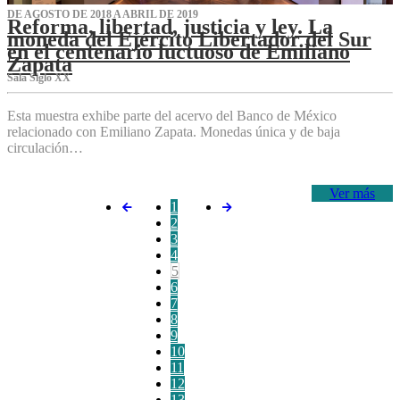
DE AGOSTO DE 2018 A ABRIL DE 2019
Reforma, libertad, justicia y ley. La
moneda del Ejército Libertador del Sur
en el centenario luctuoso de Emiliano
Zapata
Sala Siglo XX
Esta muestra exhibe parte del acervo del Banco de México
relacionado con Emiliano Zapata. Monedas única y de baja
circulación…
Ver más
1
2
3
4
5
6
7
8
9
10
11
12
13