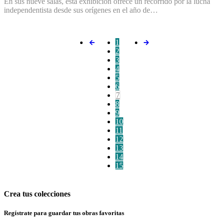
En sus nueve salas, esta exhibición ofrece un recorrido por la lucha
independentista desde sus orígenes en el año de…
1
2
3
4
5
6
7
8
9
10
11
12
13
14
15
Crea tus colecciones
Regístrate para guardar tus obras favoritas