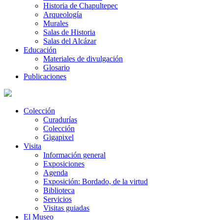
Historia de Chapultepec
Arqueología
Murales
Salas de Historia
Salas del Alcázar
Educación
Materiales de divulgación
Glosario
Publicaciones
Colección
Curadurías
Colección
Gigapixel
Visita
Información general
Exposiciones
Agenda
Exposición: Bordado, de la virtud
Biblioteca
Servicios
Visitas guiadas
El Museo