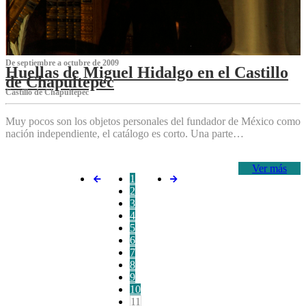
De septiembre a octubre de 2009
Huellas de Miguel Hidalgo en el Castillo
de Chapultepec
Castillo de Chapultepec
Muy pocos son los objetos personales del fundador de México como
nación independiente, el catálogo es corto. Una parte…
Ver más
1
2
3
4
5
6
7
8
9
10
11