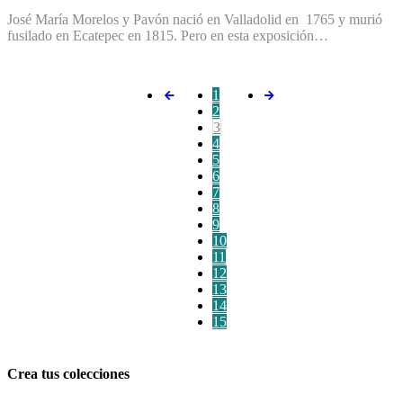
José María Morelos y Pavón nació en Valladolid en 1765 y murió
fusilado en Ecatepec en 1815. Pero en esta exposición…
1
2
3
4
5
6
7
8
9
10
11
12
13
14
15
Crea tus colecciones