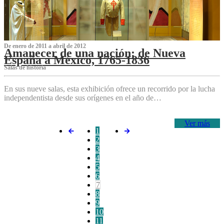
De enero de 2011 a abril de 2012
Amanecer de una nación: de Nueva
España a México, 1765-1836
Salas de historia
En sus nueve salas, esta exhibición ofrece un recorrido por la lucha
independentista desde sus orígenes en el año de…
Ver más
1
2
3
4
5
6
7
8
9
10
11