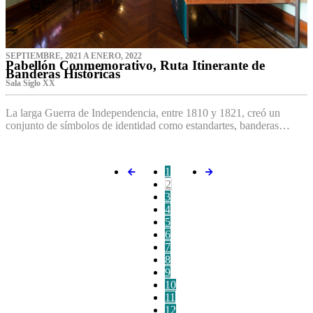
SEPTIEMBRE, 2021 A ENERO, 2022
Pabellón Conmemorativo, Ruta Itinerante de
Banderas Históricas
Sala Siglo XX
La larga Guerra de Independencia, entre 1810 y 1821, creó un
conjunto de símbolos de identidad como estandartes, banderas…
1
2
3
4
5
6
7
8
9
10
11
12