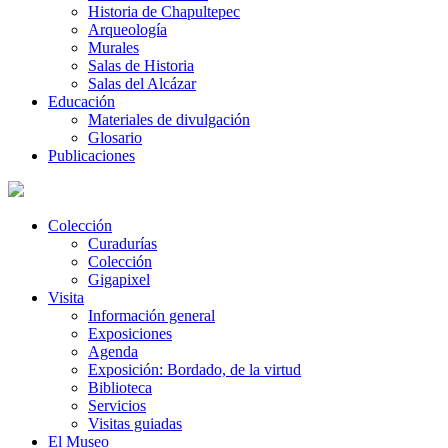
Historia de Chapultepec
Arqueología
Murales
Salas de Historia
Salas del Alcázar
Educación
Materiales de divulgación
Glosario
Publicaciones
Colección
Curadurías
Colección
Gigapixel
Visita
Información general
Exposiciones
Agenda
Exposición: Bordado, de la virtud
Biblioteca
Servicios
Visitas guiadas
El Museo