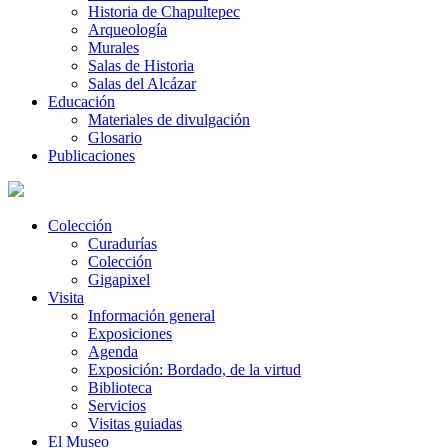
Historia de Chapultepec
Arqueología
Murales
Salas de Historia
Salas del Alcázar
Educación
Materiales de divulgación
Glosario
Publicaciones
Colección
Curadurías
Colección
Gigapixel
Visita
Información general
Exposiciones
Agenda
Exposición: Bordado, de la virtud
Biblioteca
Servicios
Visitas guiadas
El Museo