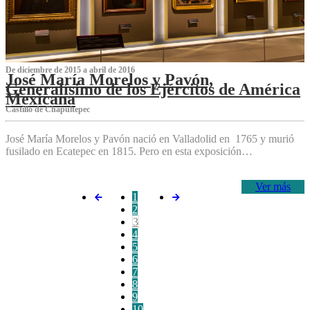
De diciembre de 2015 a abril de 2016
José María Morelos y Pavón,
Generalísimo de los Ejércitos de América
Mexicana
C‌astillo de Chapultepec
José María Morelos y Pavón nació en Valladolid en 1765 y murió
fusilado en Ecatepec en 1815. Pero en esta exposición…
Ver más
1
2
3
4
5
6
7
8
9
10