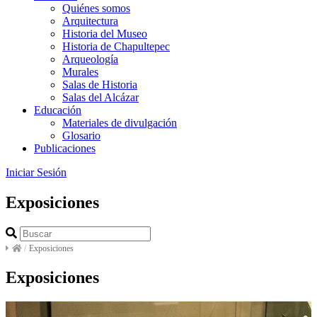
Quiénes somos
Arquitectura
Historia del Museo
Historia de Chapultepec
Arqueología
Murales
Salas de Historia
Salas del Alcázar
Educación
Materiales de divulgación
Glosario
Publicaciones
Iniciar Sesión
Exposiciones
/
Exposiciones
Exposiciones