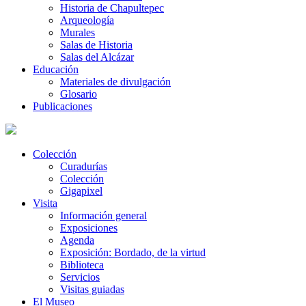
Historia de Chapultepec
Arqueología
Murales
Salas de Historia
Salas del Alcázar
Educación
Materiales de divulgación
Glosario
Publicaciones
Colección
Curadurías
Colección
Gigapixel
Visita
Información general
Exposiciones
Agenda
Exposición: Bordado, de la virtud
Biblioteca
Servicios
Visitas guiadas
El Museo