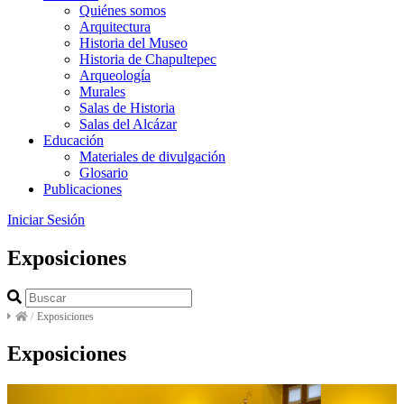
Quiénes somos
Arquitectura
Historia del Museo
Historia de Chapultepec
Arqueología
Murales
Salas de Historia
Salas del Alcázar
Educación
Materiales de divulgación
Glosario
Publicaciones
Iniciar Sesión
Exposiciones
/
Exposiciones
Exposiciones