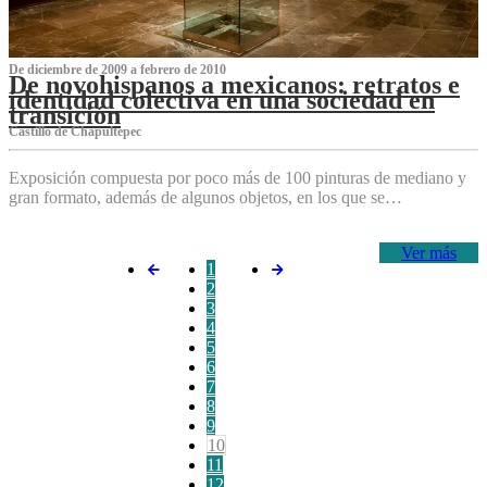
De diciembre de 2009 a febrero de 2010
De novohispanos a mexicanos: retratos e
identidad colectiva en una sociedad en
transición
Castillo de Chapultepec
Exposición compuesta por poco más de 100 pinturas de mediano y
gran formato, además de algunos objetos, en los que se…
Ver más
1
2
3
4
5
6
7
8
9
10
11
12