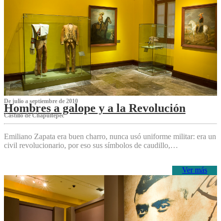
De julio a septiembre de 2010
Hombres a galope y a la Revolución
Castillo de Chapultepec
Emiliano Zapata era buen charro, nunca usó uniforme militar: era un
civil revolucionario, por eso sus símbolos de caudillo,…
Ver más