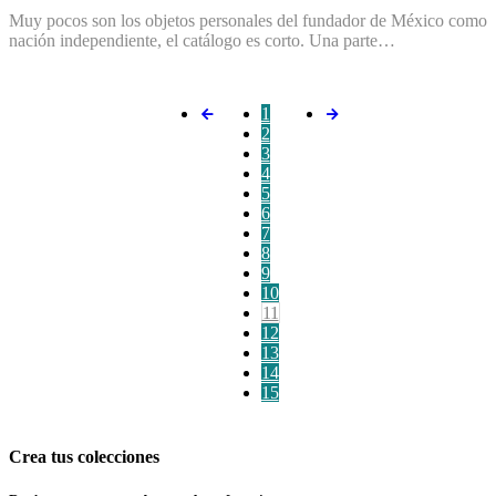
Muy pocos son los objetos personales del fundador de México como
nación independiente, el catálogo es corto. Una parte…
1
2
3
4
5
6
7
8
9
10
11
12
13
14
15
Crea tus colecciones