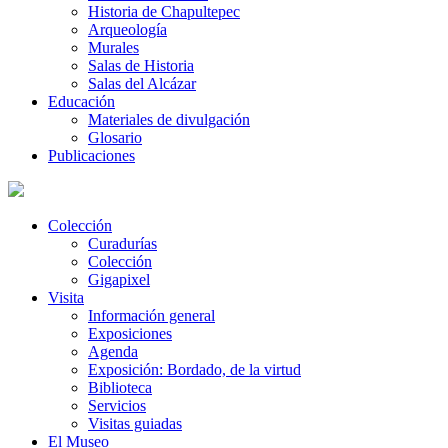
Historia de Chapultepec
Arqueología
Murales
Salas de Historia
Salas del Alcázar
Educación
Materiales de divulgación
Glosario
Publicaciones
Colección
Curadurías
Colección
Gigapixel
Visita
Información general
Exposiciones
Agenda
Exposición: Bordado, de la virtud
Biblioteca
Servicios
Visitas guiadas
El Museo