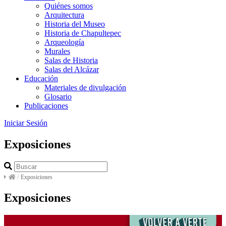
Quiénes somos
Arquitectura
Historia del Museo
Historia de Chapultepec
Arqueología
Murales
Salas de Historia
Salas del Alcázar
Educación
Materiales de divulgación
Glosario
Publicaciones
Iniciar Sesión
Exposiciones
/
Exposiciones
Exposiciones