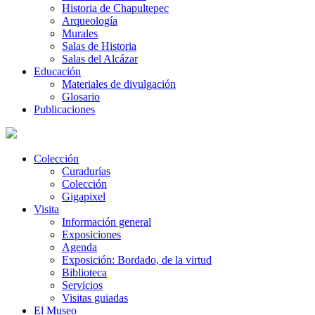
Historia de Chapultepec
Arqueología
Murales
Salas de Historia
Salas del Alcázar
Educación
Materiales de divulgación
Glosario
Publicaciones
Colección
Curadurías
Colección
Gigapixel
Visita
Información general
Exposiciones
Agenda
Exposición: Bordado, de la virtud
Biblioteca
Servicios
Visitas guiadas
El Museo