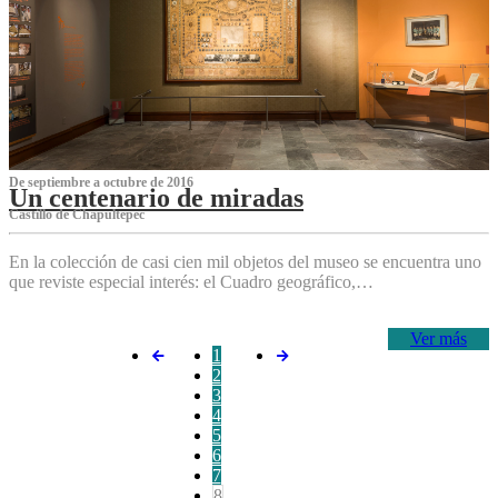
De septiembre a octubre de 2016
Un centenario de miradas
Castillo de Chapultepec
En la colección de casi cien mil objetos del museo se encuentra uno
que reviste especial interés: el Cuadro geográfico,…
Ver más
1
2
3
4
5
6
7
8