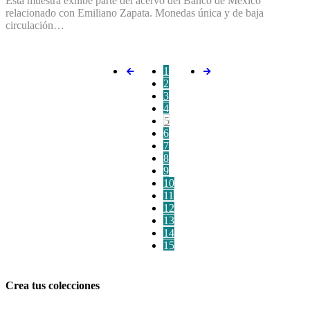
Esta muestra exhibe parte del acervo del Banco de México
relacionado con Emiliano Zapata. Monedas única y de baja
circulación…
1
2
3
4
5
6
7
8
9
10
11
12
13
14
15
Crea tus colecciones