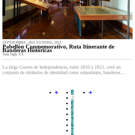
SEPTIEMBRE, 2021 A ENERO, 2022
Pabellón Conmemorativo, Ruta Itinerante de
Banderas Históricas
Sala Siglo XX
La larga Guerra de Independencia, entre 1810 y 1821, creó un
conjunto de símbolos de identidad como estandartes, banderas…
1
2
3
4
5
6
7
8