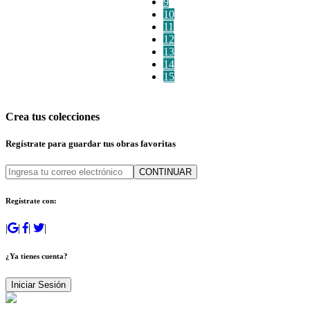
9
10
11
12
13
14
15
Crea tus colecciones
Regístrate para guardar tus obras favoritas
CONTINUAR
Regístrate con:
|
|
|
|
¿Ya tienes cuenta?
Iniciar Sesión