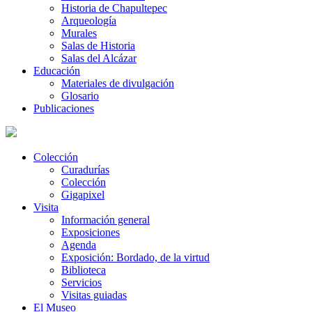
Historia de Chapultepec
Arqueología
Murales
Salas de Historia
Salas del Alcázar
Educación
Materiales de divulgación
Glosario
Publicaciones
Colección
Curadurías
Colección
Gigapixel
Visita
Información general
Exposiciones
Agenda
Exposición: Bordado, de la virtud
Biblioteca
Servicios
Visitas guiadas
El Museo