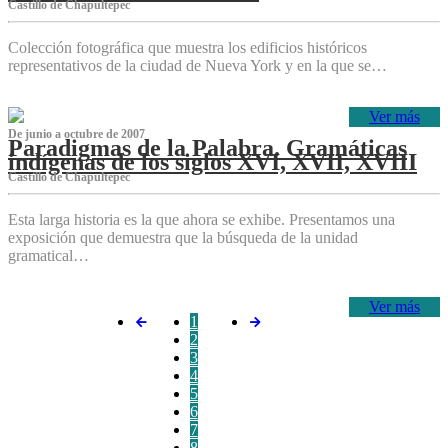
Castillo de Chapultepec
Colección fotográfica que muestra los edificios históricos
representativos de la ciudad de Nueva York y en la que se…
Ver más
De junio a octubre de 2007
Paradigmas de la Palabra. Gramáticas
indígenas de los siglos XVI, XVII, XVIII
Castillo de Chapultepec
Esta larga historia es la que ahora se exhibe. Presentamos una
exposición que demuestra que la búsqueda de la unidad
gramatical…
Ver más
1
2
3
4
5
6
7
8