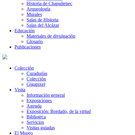
Historia de Chapultepec
Arqueología
Murales
Salas de Historia
Salas del Alcázar
Educación
Materiales de divulgación
Glosario
Publicaciones
Colección
Curadurías
Colección
Gigapixel
Visita
Información general
Exposiciones
Agenda
Exposición: Bordado, de la virtud
Biblioteca
Servicios
Visitas guiadas
El Museo