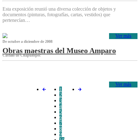
Esta exposición reunió una diversa colección de objetos y
documentos (pinturas, fotografías, cartas, vestidos) que
pertenecían…
Ver más
De octubre a diciembre de 2008
Obras maestras del Museo Amparo
Castillo de Chapultepec
‌
Ver más
1
2
3
4
5
6
7
8
9
10