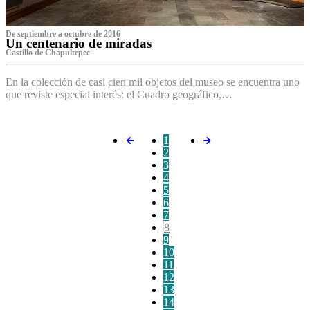
De septiembre a octubre de 2016
Un centenario de miradas
Castillo de Chapultepec
En la colección de casi cien mil objetos del museo se encuentra uno
que reviste especial interés: el Cuadro geográfico,…
1
2
3
4
5
6
7
8
9
10
11
12
13
14