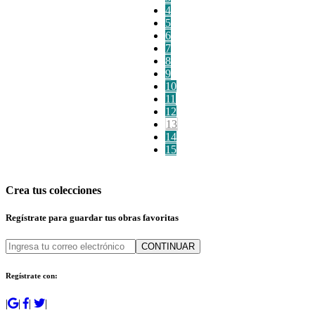
4
5
6
7
8
9
10
11
12
13
14
15
Crea tus colecciones
Regístrate para guardar tus obras favoritas
CONTINUAR
Regístrate con:
|
|
|
|