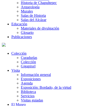
Historia de Chapultepec
Arqueología
Murales
Salas de Historia
Salas del Alcázar
Educación
Materiales de divulgación
Glosario
Publicaciones
Colección
Curadurías
Colección
Gigapixel
Visita
Información general
Exposiciones
Agenda
Exposición: Bordado, de la virtud
Biblioteca
Servicios
Visitas guiadas
El Museo