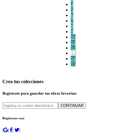
4
5
6
7
8
9
10
11
12
13
14
15
Crea tus colecciones
Regístrate para guardar tus obras favoritas
CONTINUAR
Regístrate con:
|
|
|
|