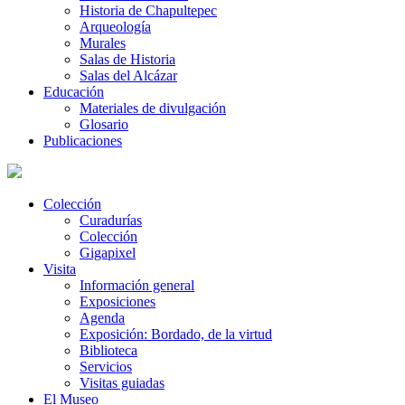
Historia de Chapultepec
Arqueología
Murales
Salas de Historia
Salas del Alcázar
Educación
Materiales de divulgación
Glosario
Publicaciones
Colección
Curadurías
Colección
Gigapixel
Visita
Información general
Exposiciones
Agenda
Exposición: Bordado, de la virtud
Biblioteca
Servicios
Visitas guiadas
El Museo