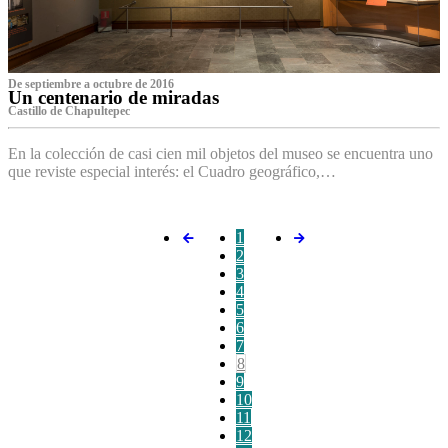
De septiembre a octubre de 2016
Un centenario de miradas
Castillo de Chapultepec
En la colección de casi cien mil objetos del museo se encuentra uno
que reviste especial interés: el Cuadro geográfico,…
1
2
3
4
5
6
7
8
9
10
11
12