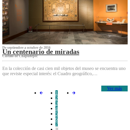
De septiembre a octubre de 2016
Un centenario de miradas
Castillo de Chapultepec
En la colección de casi cien mil objetos del museo se encuentra uno
que reviste especial interés: el Cuadro geográfico,…
Ver más
1
2
3
4
5
6
7
8