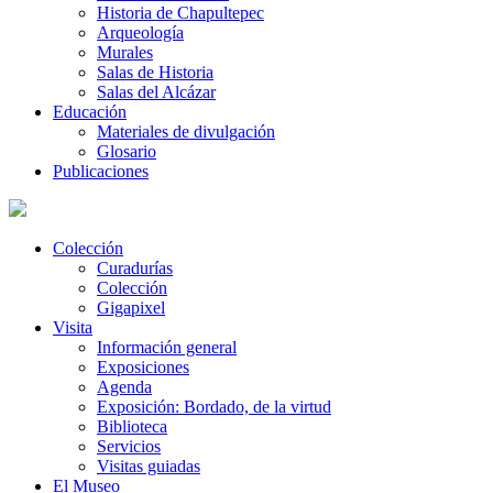
Historia de Chapultepec
Arqueología
Murales
Salas de Historia
Salas del Alcázar
Educación
Materiales de divulgación
Glosario
Publicaciones
Colección
Curadurías
Colección
Gigapixel
Visita
Información general
Exposiciones
Agenda
Exposición: Bordado, de la virtud
Biblioteca
Servicios
Visitas guiadas
El Museo