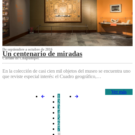
De septiembre a octubre de 2016
Un centenario de miradas
Castillo de Chapultepec
En la colección de casi cien mil objetos del museo se encuentra uno
que reviste especial interés: el Cuadro geográfico,…
Ver más
1
2
3
4
5
6
7
8