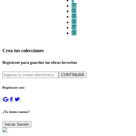
9
10
11
12
13
14
15
Crea tus colecciones
Regístrate para guardar tus obras favoritas
CONTINUAR
Regístrate con:
|
|
|
|
¿Ya tienes cuenta?
Iniciar Sesión