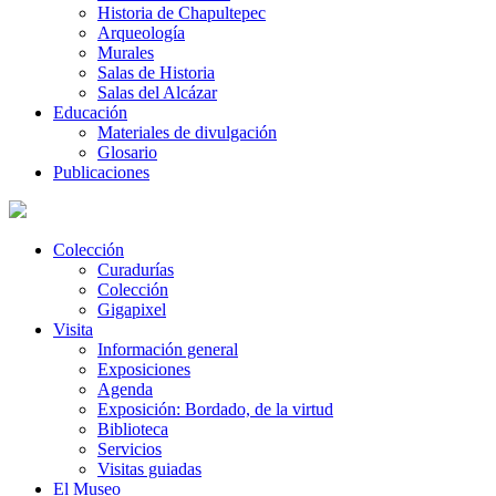
Historia de Chapultepec
Arqueología
Murales
Salas de Historia
Salas del Alcázar
Educación
Materiales de divulgación
Glosario
Publicaciones
Colección
Curadurías
Colección
Gigapixel
Visita
Información general
Exposiciones
Agenda
Exposición: Bordado, de la virtud
Biblioteca
Servicios
Visitas guiadas
El Museo