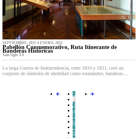
SEPTIEMBRE, 2021 A ENERO, 2022
Pabellón Conmemorativo, Ruta Itinerante de
Banderas Históricas
Sala Siglo XX
La larga Guerra de Independencia, entre 1810 y 1821, creó un
conjunto de símbolos de identidad como estandartes, banderas…
1
2
3
4
5
6
7
8