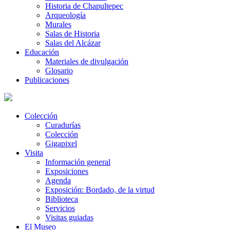
Historia de Chapultepec
Arqueología
Murales
Salas de Historia
Salas del Alcázar
Educación
Materiales de divulgación
Glosario
Publicaciones
Colección
Curadurías
Colección
Gigapixel
Visita
Información general
Exposiciones
Agenda
Exposición: Bordado, de la virtud
Biblioteca
Servicios
Visitas guiadas
El Museo