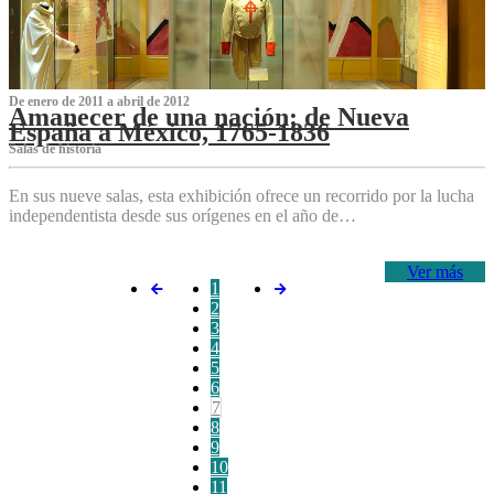
De enero de 2011 a abril de 2012
Amanecer de una nación: de Nueva
España a México, 1765-1836
Salas de historia
En sus nueve salas, esta exhibición ofrece un recorrido por la lucha
independentista desde sus orígenes en el año de…
Ver más
1
2
3
4
5
6
7
8
9
10
11