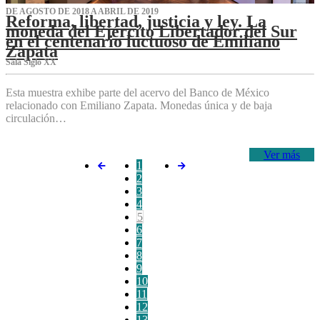
DE AGOSTO DE 2018 A ABRIL DE 2019
Reforma, libertad, justicia y ley. La
moneda del Ejército Libertador del Sur
en el centenario luctuoso de Emiliano
Zapata
Sala Siglo XX
Esta muestra exhibe parte del acervo del Banco de México
relacionado con Emiliano Zapata. Monedas única y de baja
circulación…
Ver más
1
2
3
4
5
6
7
8
9
10
11
12
13