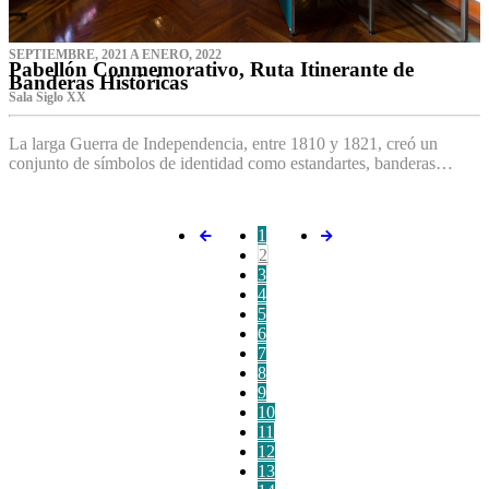
SEPTIEMBRE, 2021 A ENERO, 2022
Pabellón Conmemorativo, Ruta Itinerante de
Banderas Históricas
Sala Siglo XX
La larga Guerra de Independencia, entre 1810 y 1821, creó un
conjunto de símbolos de identidad como estandartes, banderas…
1
2
3
4
5
6
7
8
9
10
11
12
13