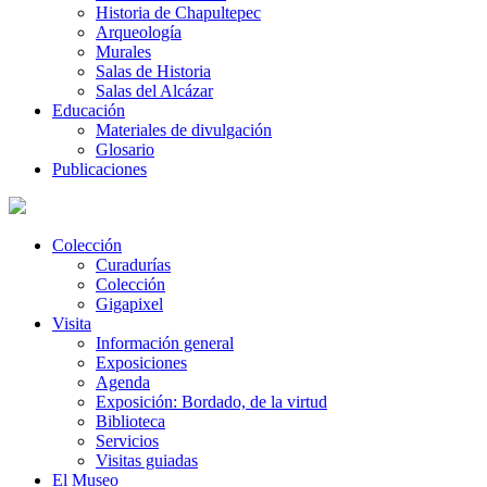
Historia de Chapultepec
Arqueología
Murales
Salas de Historia
Salas del Alcázar
Educación
Materiales de divulgación
Glosario
Publicaciones
Colección
Curadurías
Colección
Gigapixel
Visita
Información general
Exposiciones
Agenda
Exposición: Bordado, de la virtud
Biblioteca
Servicios
Visitas guiadas
El Museo