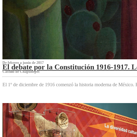
De febrero a junio de 2017
El debate por la Constitución 1916-1917. 
Castillo de Chapultepec
El 1º de diciembre de 1916 comenzó la historia moderna de México. Es