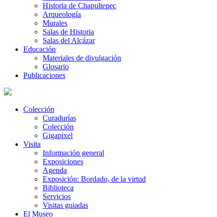
Historia de Chapultepec
Arqueología
Murales
Salas de Historia
Salas del Alcázar
Educación
Materiales de divulgación
Glosario
Publicaciones
Colección
Curadurías
Colección
Gigapixel
Visita
Información general
Exposiciones
Agenda
Exposición: Bordado, de la virtud
Biblioteca
Servicios
Visitas guiadas
El Museo