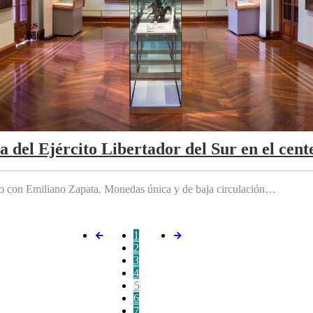
da del Ejército Libertador del Sur en el cen
do con Emiliano Zapata. Monedas única y de baja circulación…
1
2
3
4
5
6
7