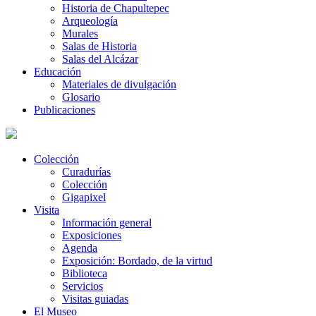
Historia de Chapultepec
Arqueología
Murales
Salas de Historia
Salas del Alcázar
Educación
Materiales de divulgación
Glosario
Publicaciones
Colección
Curadurías
Colección
Gigapixel
Visita
Información general
Exposiciones
Agenda
Exposición: Bordado, de la virtud
Biblioteca
Servicios
Visitas guiadas
El Museo