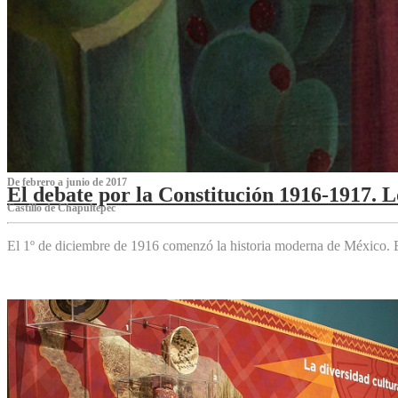
De febrero a junio de 2017
El debate por la Constitución 1916-1917. 
Castillo de Chapultepec
El 1º de diciembre de 1916 comenzó la historia moderna de México. Es