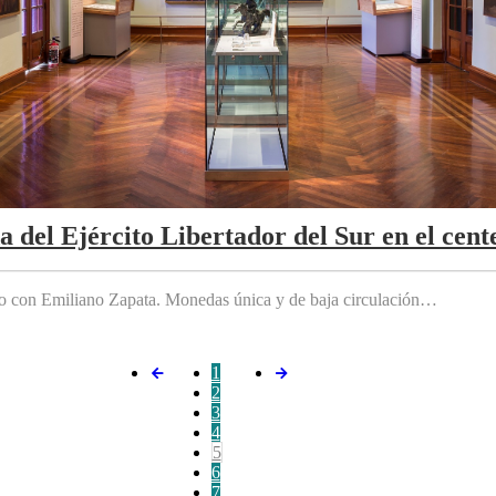
da del Ejército Libertador del Sur en el cen
do con Emiliano Zapata. Monedas única y de baja circulación…
1
2
3
4
5
6
7