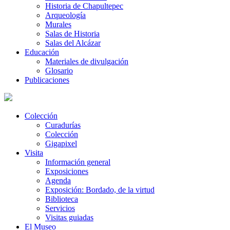
Historia de Chapultepec
Arqueología
Murales
Salas de Historia
Salas del Alcázar
Educación
Materiales de divulgación
Glosario
Publicaciones
Colección
Curadurías
Colección
Gigapixel
Visita
Información general
Exposiciones
Agenda
Exposición: Bordado, de la virtud
Biblioteca
Servicios
Visitas guiadas
El Museo