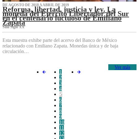
DE AGOSTO DE 2018 A ABRIL DE 2019
Reforma, libertad, justicia y ley. La
moneda del Ejército Libertador del Sur
en el centenario luctuoso de Emiliano
Zapata
Sala Siglo XX
Esta muestra exhibe parte del acervo del Banco de México
relacionado con Emiliano Zapata. Monedas única y de baja
circulación…
Ver más
1
2
3
4
5
6
7
8
9
10
11
12
13