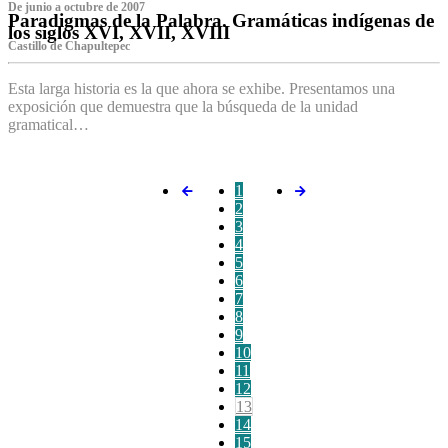
De junio a octubre de 2007
Paradigmas de la Palabra. Gramáticas indígenas de
los siglos XVI, XVII, XVIII
Castillo de Chapultepec
Esta larga historia es la que ahora se exhibe. Presentamos una
exposición que demuestra que la búsqueda de la unidad
gramatical…
1
2
3
4
5
6
7
8
9
10
11
12
13
14
15