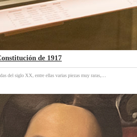
Constitución de 1917
das del siglo XX, entre ellas varias piezas muy raras,…