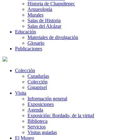
Historia de Chapultepec
Arqueología
Murales
Salas de Historia
Salas del Alcázar
Educación
Materiales de divulgación
Glosario
Publicaciones
Colección
Curadurías
Colección
Gigapixel
Visita
Información general
Exposiciones
Agenda
Exposición: Bordado, de la virtud
Biblioteca
Servicios
Visitas guiadas
El Museo