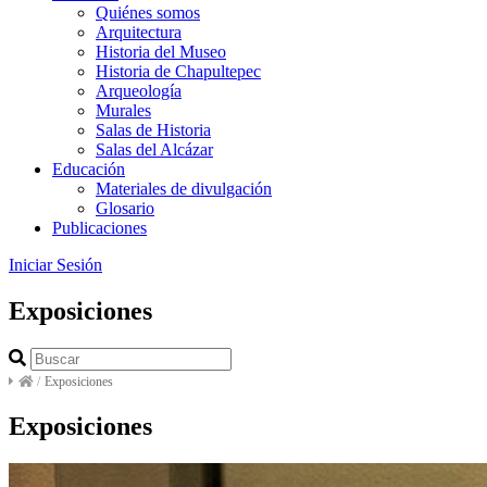
Quiénes somos
Arquitectura
Historia del Museo
Historia de Chapultepec
Arqueología
Murales
Salas de Historia
Salas del Alcázar
Educación
Materiales de divulgación
Glosario
Publicaciones
Iniciar Sesión
Exposiciones
/
Exposiciones
Exposiciones