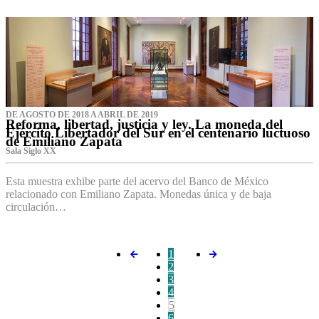
DE AGOSTO DE 2018 A ABRIL DE 2019
Reforma, libertad, justicia y ley. La moneda del
Ejército Libertador del Sur en el centenario luctuoso
de Emiliano Zapata
Sala Siglo XX
Esta muestra exhibe parte del acervo del Banco de México
relacionado con Emiliano Zapata. Monedas única y de baja
circulación…
1
2
3
4
5
6