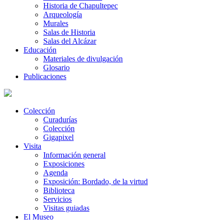
Historia de Chapultepec
Arqueología
Murales
Salas de Historia
Salas del Alcázar
Educación
Materiales de divulgación
Glosario
Publicaciones
Colección
Curadurías
Colección
Gigapixel
Visita
Información general
Exposiciones
Agenda
Exposición: Bordado, de la virtud
Biblioteca
Servicios
Visitas guiadas
El Museo