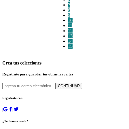
7
8
9
10
11
12
13
14
15
Crea tus colecciones
Regístrate para guardar tus obras favoritas
CONTINUAR
Regístrate con:
|
|
|
|
¿Ya tienes cuenta?