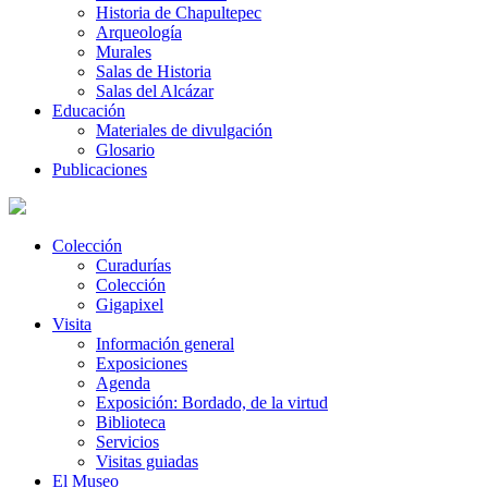
Historia de Chapultepec
Arqueología
Murales
Salas de Historia
Salas del Alcázar
Educación
Materiales de divulgación
Glosario
Publicaciones
Colección
Curadurías
Colección
Gigapixel
Visita
Información general
Exposiciones
Agenda
Exposición: Bordado, de la virtud
Biblioteca
Servicios
Visitas guiadas
El Museo