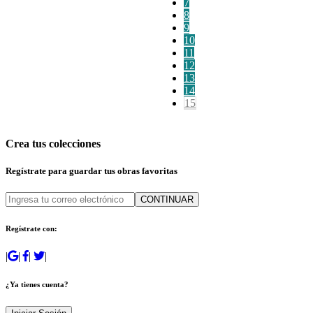
7
8
9
10
11
12
13
14
15
Crea tus colecciones
Regístrate para guardar tus obras favoritas
CONTINUAR
Regístrate con:
|
|
|
|
¿Ya tienes cuenta?