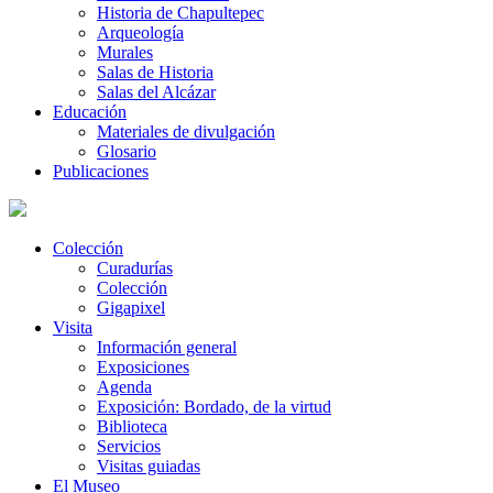
Historia de Chapultepec
Arqueología
Murales
Salas de Historia
Salas del Alcázar
Educación
Materiales de divulgación
Glosario
Publicaciones
Colección
Curadurías
Colección
Gigapixel
Visita
Información general
Exposiciones
Agenda
Exposición: Bordado, de la virtud
Biblioteca
Servicios
Visitas guiadas
El Museo