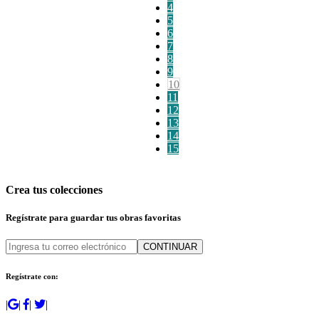
4
5
6
7
8
9
10
11
12
13
14
15
Crea tus colecciones
Regístrate para guardar tus obras favoritas
CONTINUAR
Regístrate con:
|
|
|
|