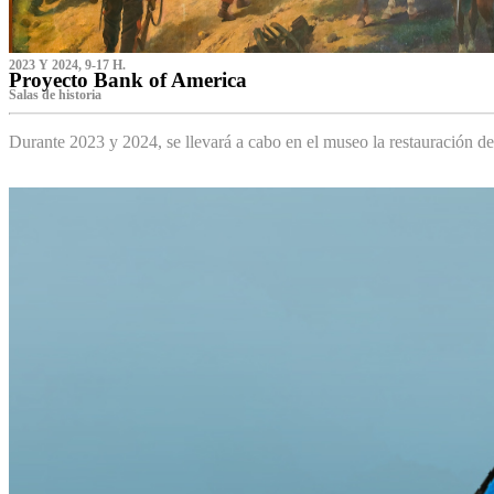
2023 Y 2024, 9-17 H.
Proyecto Bank of America
S‌alas de historia
Durante 2023 y 2024, se llevará a cabo en el museo la restauración d