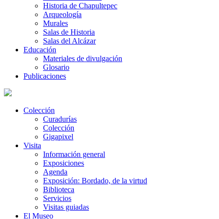
Historia de Chapultepec
Arqueología
Murales
Salas de Historia
Salas del Alcázar
Educación
Materiales de divulgación
Glosario
Publicaciones
Colección
Curadurías
Colección
Gigapixel
Visita
Información general
Exposiciones
Agenda
Exposición: Bordado, de la virtud
Biblioteca
Servicios
Visitas guiadas
El Museo