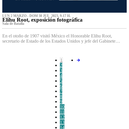
LUN 2 MARZO - DOM 30 JUL 2023, 9-17 H.
Elihu Root, exposición fotográfica
Sala de Batalla
En el otoño de 1907 visitó México el Honorable Elihu Root,
secretario de Estado de los Estados Unidos y jefe del Gabinete…
1
2
3
4
5
6
7
8
9
10
11
12
13
14