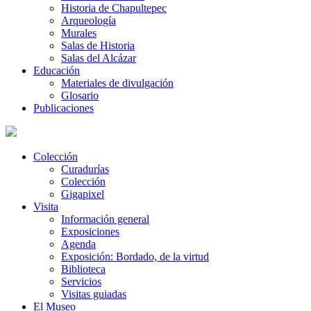
Historia de Chapultepec
Arqueología
Murales
Salas de Historia
Salas del Alcázar
Educación
Materiales de divulgación
Glosario
Publicaciones
Colección
Curadurías
Colección
Gigapixel
Visita
Información general
Exposiciones
Agenda
Exposición: Bordado, de la virtud
Biblioteca
Servicios
Visitas guiadas
El Museo